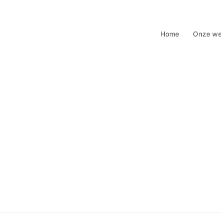
Home
Onze we